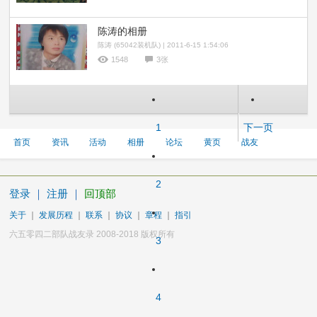
陈涛的相册
陈涛 (65042装机队) | 2011-6-15 1:54:06
1548
3张
1
下一页
首页
资讯
活动
相册
论坛
黄页
战友
2
登录
｜
注册
｜
回顶部
关于
｜
发展历程
｜
联系
｜
协议
｜
章程
｜
指引
六五零四二部队战友录 2008-2018 版权所有
3
4