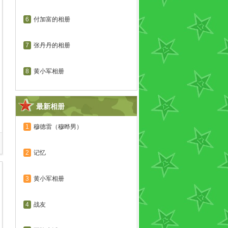
6
付加富的相册
7
张丹丹的相册
8
黄小军相册
最新相册
1
穆德雷（穆晔男）
2
记忆
3
黄小军相册
4
战友