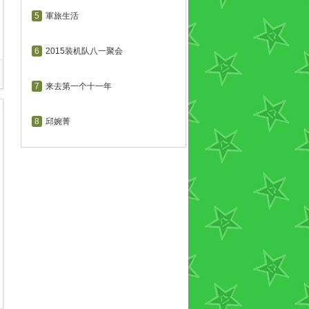
5
軍旅生活
6
2015装机队八一聚会
7
来去第一个十一年
8
邱婉菁