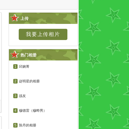
上传
热门相册
1
邱婉菁
2
赵明星的相册
3
战友
4
穆德雷（穆晔男）
5
陈丹的相册