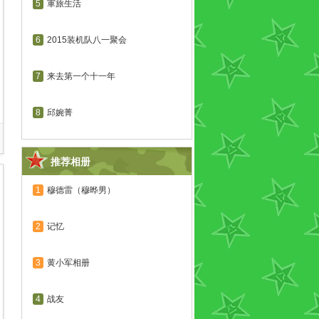
5
軍旅生活
6
2015装机队八一聚会
7
来去第一个十一年
8
邱婉菁
推荐相册
1
穆德雷（穆晔男）
2
记忆
3
黄小军相册
4
战友