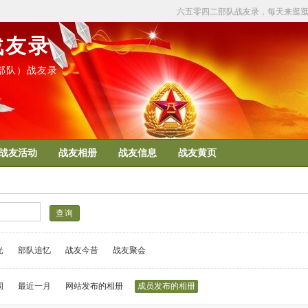
六五零四二部队战友录，每天来逛
战友录
50部队）战友录
战友活动
战友相册
战友信息
战友黄页
光
部队追忆
战友今昔
战友聚会
周
最近一月
网站发布的相册
成员发布的相册