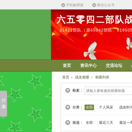
手机触屏版
微信公众号
六五零四二部队
31421部队（原65042部队、818
首页
资讯中心
交流论坛
首页
»
战友相册
»
相册列表
检索：
分类：
全部
个人风采
战友时
筛选：
全部
最近三天
最近一