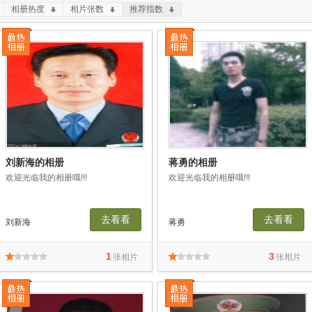
相册热度
相片张数
推荐指数
刘新海的相册
蒋勇的相册
欢迎光临我的相册哦!!!
欢迎光临我的相册哦!!!
去看看
去看看
刘新海
蒋勇
1
3
张相片
张相片