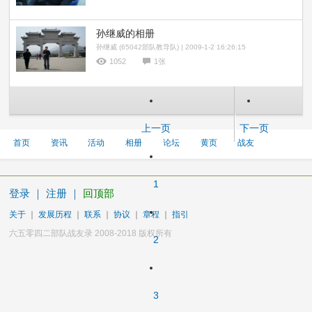
孙继威的相册
孙继威 (65042部队教导队) | 2009-1-2 16:26:15
1052
1张
上一页
下一页
首页
资讯
活动
相册
论坛
黄页
战友
1
登录
｜
注册
｜
回顶部
关于
｜
发展历程
｜
联系
｜
协议
｜
章程
｜
指引
六五零四二部队战友录 2008-2018 版权所有
2
3