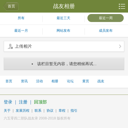
战友相册
首页
所有
最近三天
最近一周
最近一月
网站发布
成员发布
上传相片
该栏目暂无内容，请您稍候再试...
首页
资讯
活动
相册
论坛
黄页
战友
登录
｜
注册
｜
回顶部
关于
｜
发展历程
｜
联系
｜
协议
｜
章程
｜
指引
六五零四二部队战友录 2008-2018 版权所有