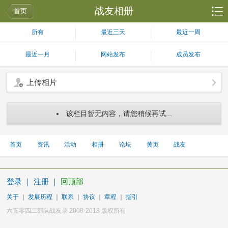
战友相册
首页
所有
最近三天
最近一周
最近一月
网站发布
成员发布
上传相片
该栏目暂无内容，请您稍候再试...
首页
资讯
活动
相册
论坛
黄页
战友
登录
｜
注册
｜
回顶部
关于
｜
发展历程
｜
联系
｜
协议
｜
章程
｜
指引
六五零四二部队战友录 2008-2018 版权所有