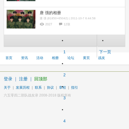
唐 强的相册
唐 强 (81850+65042) | 2011-10-7 6:44:58
2027
12张
1
下一页
首页
资讯
活动
相册
论坛
黄页
战友
2
登录
｜
注册
｜
回顶部
关于
｜
发展历程
｜
联系
｜
协议
｜
章程
｜
指引
六五零四二部队战友录 2008-2018 版权所有
3
4