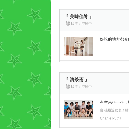
『 美味佳肴 』
版主：空缺中
好吃的地方都介
『 清茶斋 』
版主：空缺中
有空来坐一坐，
唐 强最近发表了帖子《 Se
Charlie Puth》