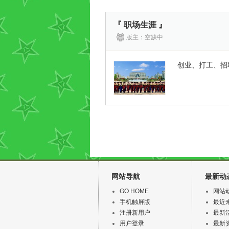
『 职场生涯 』
版主：空缺中
创业、打工、招
网站导航
最新动
GO HOME
网站
手机触屏版
最近
注册新用户
最新
用户登录
最新