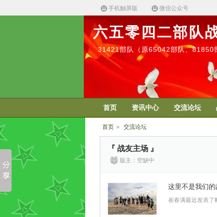
手机触屏版
微信公众号
六五零四二部队
31421部队（原65042部队、818
首页
资讯中心
交流论坛
首页
»
交流论坛
『 战友主场 』
版主：空缺中
这里不是我们的
崔春满最近发表了