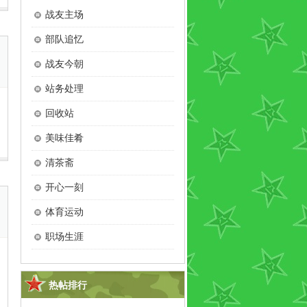
战友主场
部队追忆
战友今朝
站务处理
回收站
美味佳肴
清茶斋
开心一刻
体育运动
职场生涯
热帖排行