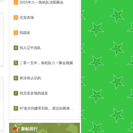
1
2015年八一装机队沈阳聚会
2
北安农场
3
找战友
4
找人辽中连队
5
二零一五年，装机队八一聚会视频
6
有没有认识的
7
找北安农场的战友
8
97老兵刘建军归队。原总站勤务连...
新帖排行