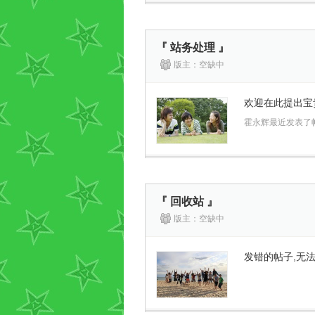
『 站务处理 』
版主：空缺中
欢迎在此提出宝
霍永辉最近发表了
『 回收站 』
版主：空缺中
发错的帖子,无