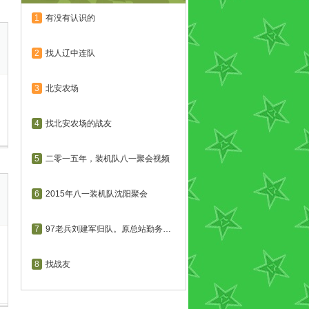
1
有没有认识的
2
找人辽中连队
3
北安农场
4
找北安农场的战友
5
二零一五年，装机队八一聚会视频
6
2015年八一装机队沈阳聚会
7
97老兵刘建军归队。原总站勤务连...
8
找战友