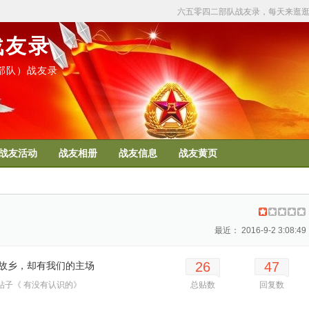
六五零四二部队战友录，每天来逛
战友录
50部队）战友录
战友活动
战友相册
战友信息
战友黄页
最近： 2016-9-2 3:08:49
26
47
故乡，却有我们的主场
帖子《 有没有认识的》
总贴数
回复数