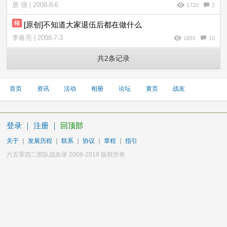
唐 强 | 2008-8-6
1720
2
[原创]不知道大家退伍后都在做什么
李春亮 | 2008-7-3
1891
10
共2条记录
首页
资讯
活动
相册
论坛
黄页
战友
登录
｜
注册
｜
回顶部
关于
｜
发展历程
｜
联系
｜
协议
｜
章程
｜
指引
六五零四二部队战友录 2008-2018 版权所有