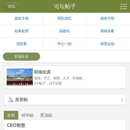
论坛帖子
论坛
战友主场
部队追忆
战友今朝
站务处理
回收站
美味佳肴
清茶斋
开心一刻
体育运动
职场生涯
职场生涯
创业、打工、招聘、人才、职场物...
2个帖子，12个回复
发新帖
全部
精华贴
置顶贴
CEO智慧