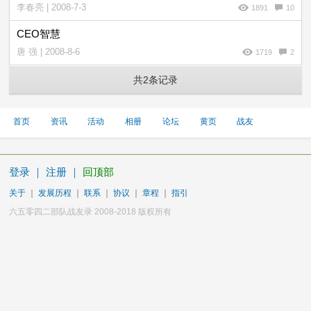
李春亮 | 2008-7-3
1891
10
CEO智慧
唐 强 | 2008-8-6
1719
2
共2条记录
首页
资讯
活动
相册
论坛
黄页
战友
登录
｜
注册
｜
回顶部
关于
｜
发展历程
｜
联系
｜
协议
｜
章程
｜
指引
六五零四二部队战友录 2008-2018 版权所有