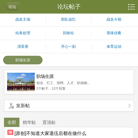
论坛帖子
论坛
战友主场
部队追忆
战友今朝
站务处理
回收站
美味佳肴
清茶斋
开心一刻
体育运动
职场生涯
职场生涯
创业、打工、招聘、人才、职场物...
2个帖子，12个回复
发新帖
全部
精华贴
置顶贴
[原创]不知道大家退伍后都在做什么