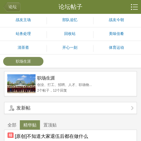
论坛帖子
论坛
战友主场
部队追忆
战友今朝
站务处理
回收站
美味佳肴
清茶斋
开心一刻
体育运动
职场生涯
职场生涯
创业、打工、招聘、人才、职场物...
2个帖子，12个回复
发新帖
全部
精华贴
置顶贴
[原创]不知道大家退伍后都在做什么