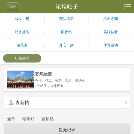
论坛帖子
论坛
战友主场
部队追忆
战友今朝
站务处理
回收站
美味佳肴
清茶斋
开心一刻
体育运动
职场生涯
职场生涯
创业、打工、招聘、人才、职场物...
2个帖子，12个回复
发新帖
全部
精华贴
置顶贴
暂无记录