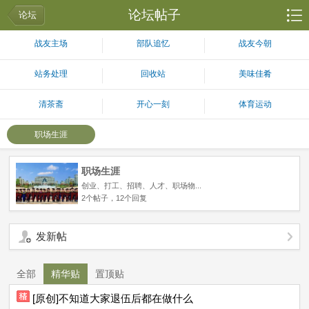
论坛帖子
论坛
战友主场
部队追忆
战友今朝
站务处理
回收站
美味佳肴
清茶斋
开心一刻
体育运动
职场生涯
职场生涯
创业、打工、招聘、人才、职场物...
2个帖子，12个回复
发新帖
全部
精华贴
置顶贴
[原创]不知道大家退伍后都在做什么