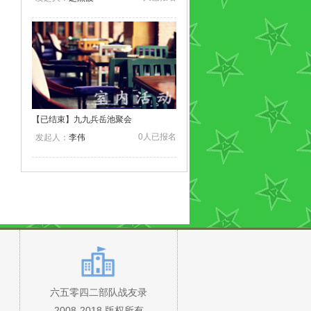
【
已结束
】九九兵岳池聚会
0人已报名
发起人：
李伟
六五零四二部队战友录
2008-2018 版权所有