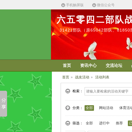
手机触屏版
微信公众号
六五零四二部队
31421部队（原65042部队、818
首页
资讯中心
交流论坛
首页
»
战友活动
»
活动列表
检索：
分类：
全部
网站活动
体育活
筛选：
全部
进行中
推荐