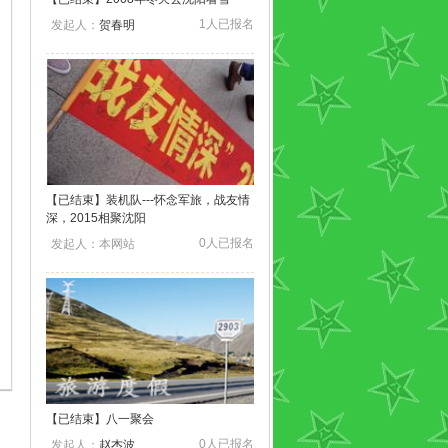
1人已报名
发起人：
贺春明
【
已结束
】装机队---怀念军旅，战友情
深，2015相聚沈阳
0人已报名
发起人：本网站
【
已结束
】八一聚会
0人已报名
发起人：
赵杰波