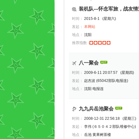
装机队---怀念军旅，战友情深，
时间：
2015-8-1 (星期六)
发起：
本网站
地点：
沈阳
推荐指数：
八一聚会
时间：
2009-6-11 20:07:57 (星期四)
发起：
赵杰波
(65042部队电报连)
地点：
沈阳 电报连
九九兵岳池聚会
时间：
2008-12-31 22:56:18 (星期三)
发起：
李伟
(６５０４２部队维修中心)
地点：
岳池 黄果树茶楼