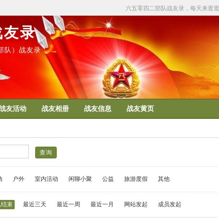
六五零四二部队战友录，每天来逛
战友录
50部队）战友录
战友活动
战友相册
战友信息
战友黄页
动
户外
室内活动
闲聊小聚
公益
旅游度假
其他
已结束
最近三天
最近一周
最近一月
网站发起
成员发起