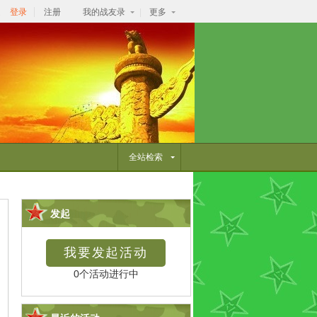
逛
登录
注册
我的战友录
更多
全站检索
发起
0个活动进行中