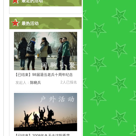
最近的活动
最热活动
【
已结束
】98届退伍老兵十周年纪念
2人已报名
发起人：
陈晓兵
【
已结束
】2008年冬天去沈阳看雪