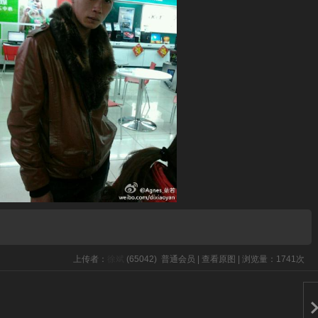
上传者：
徐斌
(65042)
普通会员
|
查看原图
|
浏览量：1741次