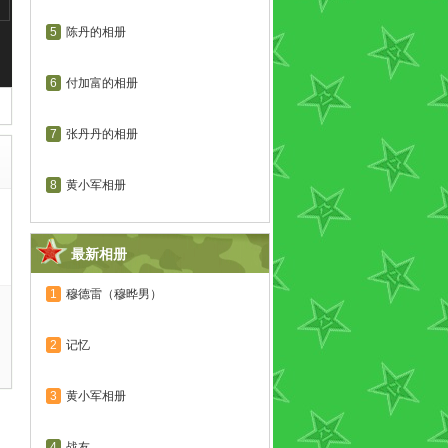
5
陈丹的相册
6
付加富的相册
7
张丹丹的相册
8
黄小军相册
最新相册
1
穆德雷（穆晔男）
2
记忆
3
黄小军相册
4
战友