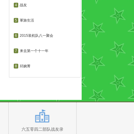
4
战友
5
軍旅生活
6
2015装机队八一聚会
7
来去第一个十一年
8
邱婉菁
六五零四二部队战友录