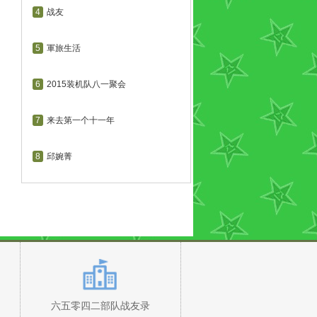
4
战友
5
軍旅生活
6
2015装机队八一聚会
7
来去第一个十一年
8
邱婉菁
六五零四二部队战友录