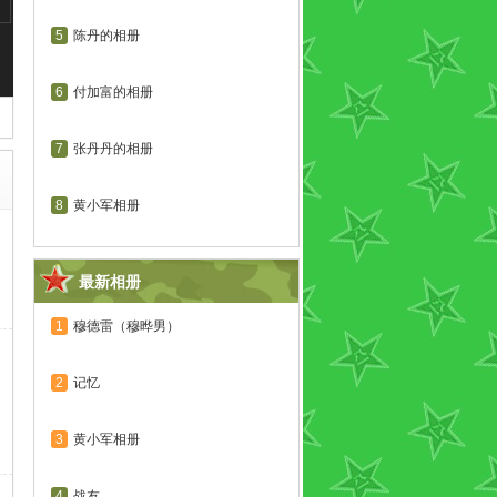
5
陈丹的相册
6
付加富的相册
7
张丹丹的相册
8
黄小军相册
最新相册
1
穆德雷（穆晔男）
2
记忆
3
黄小军相册
4
战友