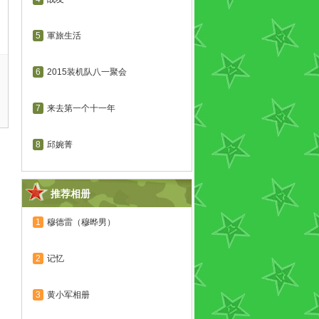
5
軍旅生活
6
2015装机队八一聚会
7
来去第一个十一年
8
邱婉菁
推荐相册
1
穆德雷（穆晔男）
2
记忆
3
黄小军相册