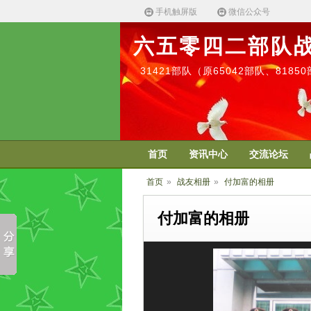
手机触屏版
微信公众号
六五零四二部队
31421部队（原65042部队、818
首页
资讯中心
交流论坛
首页
»
战友相册
»
付加富的相册
付加富的相册