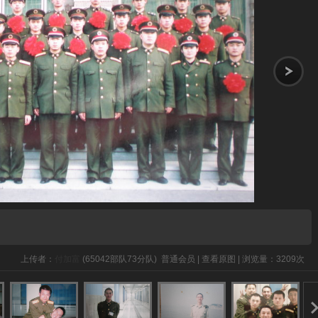
上传者：
付加富
(65042部队73分队)
普通会员
|
查看原图
|
浏览量：3209次