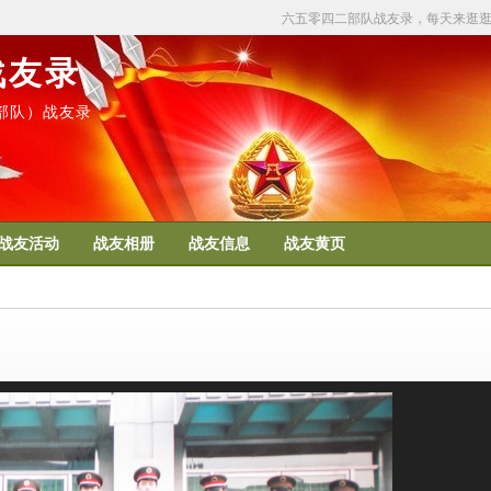
六五零四二部队战友录，每天来逛
战友录
50部队）战友录
战友活动
战友相册
战友信息
战友黄页