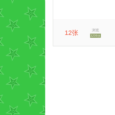
浏览
12张
3209次