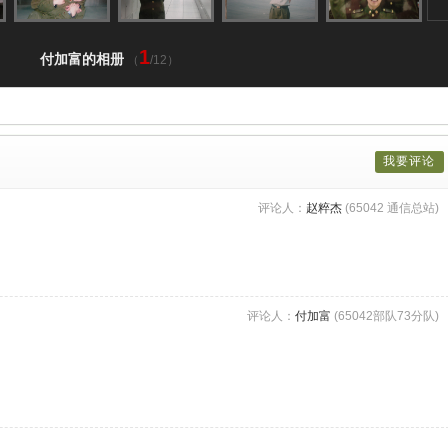
1
付加富的相册
（
/12）
我要评论
评论人：
赵粹杰
(65042 通信总站)
评论人：
付加富
(65042部队73分队)