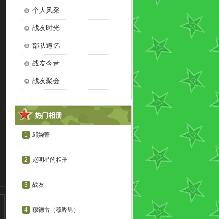
个人风采
战友时光
部队追忆
战友今昔
战友聚会
热门相册
1
邱婉菁
2
赵明星的相册
3
战友
4
穆德雷（穆晔男）