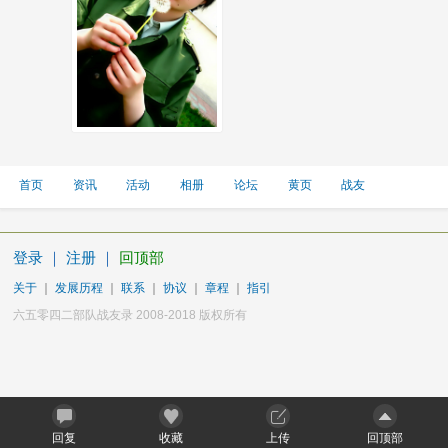
首页
资讯
活动
相册
论坛
黄页
战友
登录
｜
注册
｜
回顶部
关于
｜
发展历程
｜
联系
｜
协议
｜
章程
｜
指引
六五零四二部队战友录 2008-2018 版权所有
回复
收藏
上传
回顶部