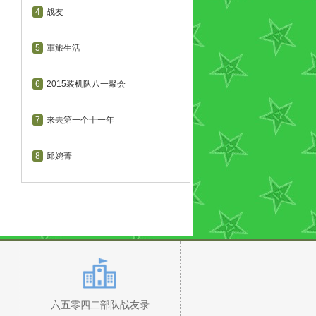
4
战友
5
軍旅生活
6
2015装机队八一聚会
7
来去第一个十一年
8
邱婉菁
六五零四二部队战友录