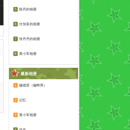
5
陈丹的相册
6
付加富的相册
7
张丹丹的相册
8
黄小军相册
最新相册
1
穆德雷（穆晔男）
2
记忆
3
黄小军相册
4
战友