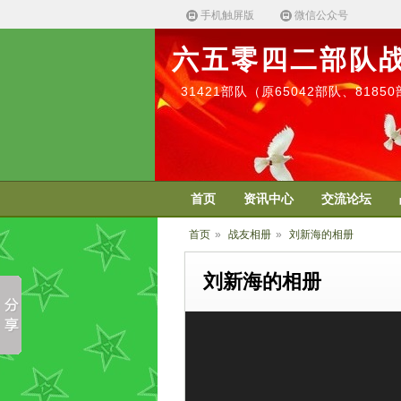
手机触屏版
微信公众号
六五零四二部队
31421部队（原65042部队、818
首页
资讯中心
交流论坛
首页
»
战友相册
»
刘新海的相册
刘新海的相册