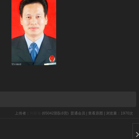
上传者：
刘新海
(65042部队6营)
普通会员
|
查看原图
|
浏览量：1970次