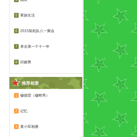
5
軍旅生活
6
2015装机队八一聚会
7
来去第一个十一年
8
邱婉菁
推荐相册
1
穆德雷（穆晔男）
2
记忆
3
黄小军相册