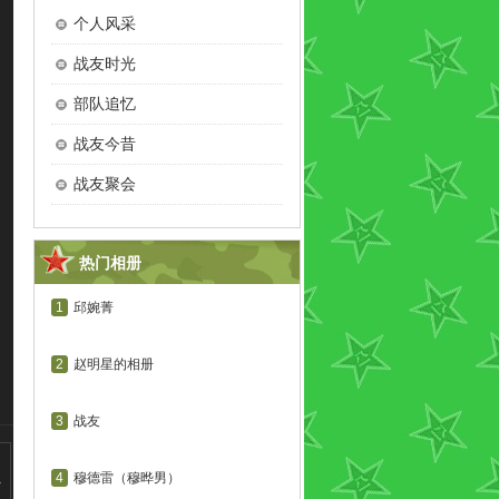
个人风采
战友时光
部队追忆
战友今昔
战友聚会
热门相册
1
邱婉菁
2
赵明星的相册
3
战友
4
穆德雷（穆晔男）