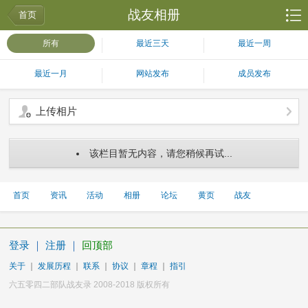
战友相册
首页
所有
最近三天
最近一周
最近一月
网站发布
成员发布
上传相片
该栏目暂无内容，请您稍候再试...
首页
资讯
活动
相册
论坛
黄页
战友
登录
｜
注册
｜
回顶部
关于
｜
发展历程
｜
联系
｜
协议
｜
章程
｜
指引
六五零四二部队战友录 2008-2018 版权所有